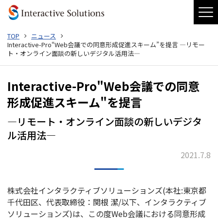
ニュース
TOP
ニュース
Interactive-Pro“Web会議での同意形成促進スキーム”を提言 ―リモー
ト・オンライン面談の新しいデジタル活用法―
iRolePlay
Interactive-Pro
Interactive-Pro"Web会議での同意
形成促進スキーム"を提言
会社概要
―リモート・オンライン面談の新しいデジタ
受賞歴
ル活用法―
主要機能
2021.7.8
ニュースアーカイブ
個人情報保護方針
株式会社インタラクティブソリューションズ(本社:東京都
情報セキュリティ基本方針
千代田区、代表取締役：関根 潔/以下、インタラクティブ
ソリューションズ)は、この度Web会議における同意形成